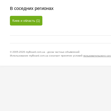
В соседних регионах
Киев и область (1)
© 2005-2026
myBoard.com.ua - доска частных объявлений
Использование myBoard.com.ua означает принятие условий
пользовательского со