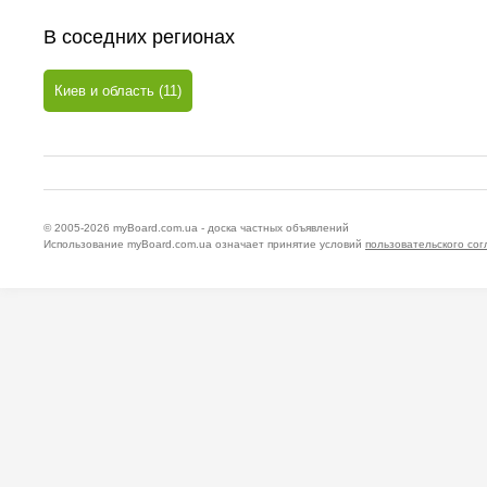
В соседних регионах
Киев и область (11)
© 2005-2026
myBoard.com.ua - доска частных объявлений
Использование myBoard.com.ua означает принятие условий
пользовательского со