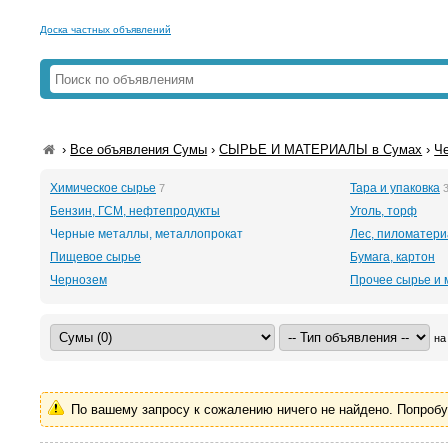
Доска частных объявлений
›
Все объявления Сумы
›
СЫРЬЕ И МАТЕРИАЛЫ в Сумах
›
Ч
Химическое сырье
Тара и упаковка
7
Бензин, ГСМ, нефтепродукты
Уголь, торф
Черные металлы, металлопрокат
Лес, пиломатер
Пищевое сырье
Бумага, картон
Чернозем
Прочее сырье и
на
По вашему запросу к сожалению ничего не найдено. Попроб