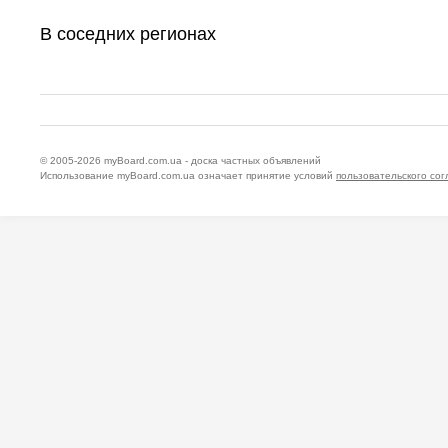
В соседних регионах
© 2005-2026
myBoard.com.ua - доска частных объявлений
Использование myBoard.com.ua означает принятие условий
пользовательского со