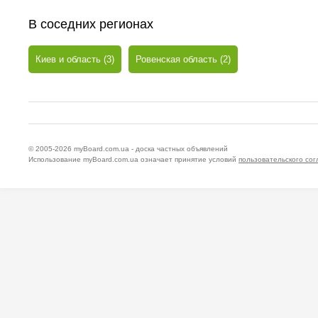
В соседних регионах
Киев и область (3)
Ровенская область (2)
© 2005-2026
myBoard.com.ua - доска частных объявлений
Использование myBoard.com.ua означает принятие условий
пользовательского со