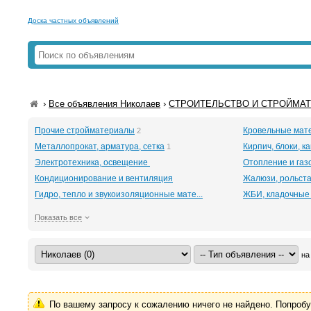
Доска частных объявлений
›
Все объявления Николаев
›
СТРОИТЕЛЬСТВО И СТРОЙМАТЕ
Прочие стройматериалы
Кровельные мат
2
Металлопрокат, арматура, сетка
Кирпич, блоки, к
1
Электротехника, освещение
Отопление и га
Кондиционирование и вентиляция
Жалюзи, рольст
Гидро, тепло и звукоизоляционные мате...
ЖБИ, кладочные
Показать все
на
По вашему запросу к сожалению ничего не найдено. Попроб