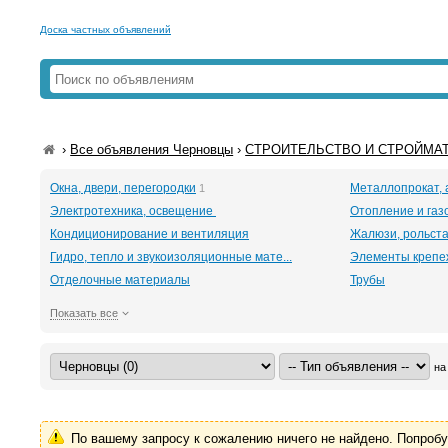
Доска частных объявлений
›
Все объявления Черновцы
›
СТРОИТЕЛЬСТВО И СТРОЙМАТ
Окна, двери, перегородки
Металлопрокат, 
1
Электротехника, освещение
Отопление и га
Кондиционирование и вентиляция
Жалюзи, рольст
Гидро, тепло и звукоизоляционные мате...
Элементы крепе
Отделочные материалы
Трубы
Показать все
на
По вашему запросу к сожалению ничего не найдено. Попроб