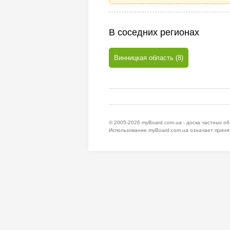
В соседних регионах
Винницкая область (8)
© 2005-2026
myBoard.com.ua - доска частных о
Использование myBoard.com.ua означает приня