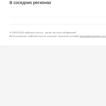
В соседних регионах
© 2005-2026
myBoard.com.ua - доска частных объявлений
Использование myBoard.com.ua означает принятие условий
пользовательского со