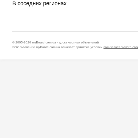
В соседних регионах
© 2005-2026
myBoard.com.ua - доска частных объявлений
Использование myBoard.com.ua означает принятие условий
пользовательского со