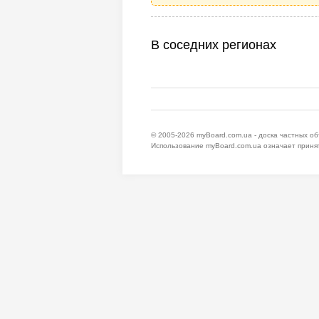
В соседних регионах
© 2005-2026
myBoard.com.ua - доска частных о
Использование myBoard.com.ua означает приня