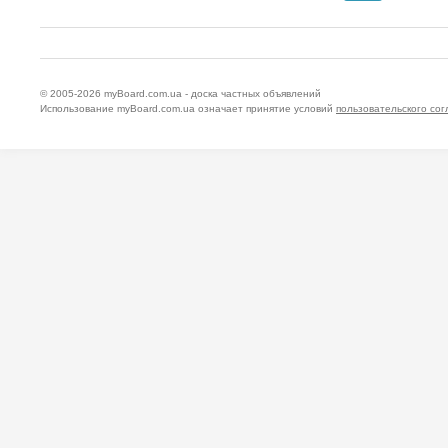
© 2005-2026
myBoard.com.ua - доска частных объявлений
Использование myBoard.com.ua означает принятие условий
пользовательского со