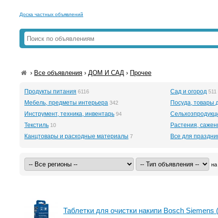
Доска частных объявлений
›
Все объявления
›
ДОМ И САД
›
Прочее
Продукты питания
Сад и огород
6116
511
Мебель, предметы интерьера
Посуда, товары 
342
Инструмент, техника, инвентарь
Сельхозпродукц
94
Текстиль
Растения, саже
10
Канцтовары и расходные материалы
Все для праздни
7
на
Таблетки для очистки накипи Bosch Siemens 