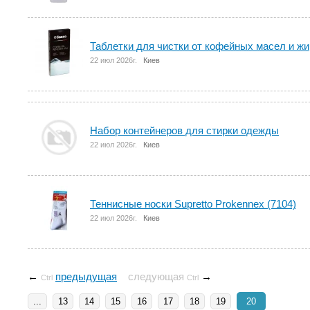
Таблетки для чистки от кофейных масел и жи
22 июл 2026г.
Киев
Набор контейнеров для стирки одежды
22 июл 2026г.
Киев
Теннисные носки Supretto Prokennex (7104)
22 июл 2026г.
Киев
←
предыдущая
следующая
→
Ctrl
Ctrl
...
13
14
15
16
17
18
19
20