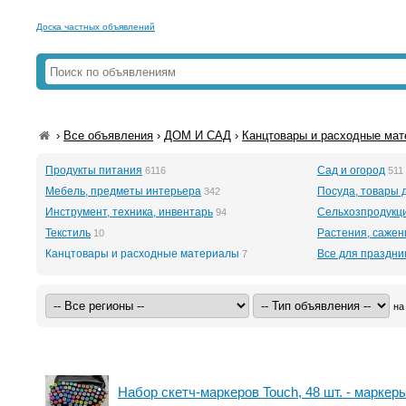
Доска частных объявлений
›
Все объявления
›
ДОМ И САД
›
Канцтовары и расходные ма
Продукты питания
Сад и огород
6116
511
Мебель, предметы интерьера
Посуда, товары 
342
Инструмент, техника, инвентарь
Сельхозпродукц
94
Текстиль
Растения, саже
10
Канцтовары и расходные материалы
Все для праздни
7
на
Набор скетч-маркеров Touch, 48 шт. - маркер