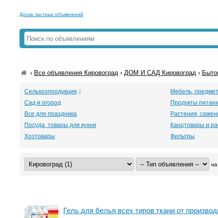
Доска частных объявлений
›
Все объявления Кировоград
›
ДОМ И САД Кировоград
›
Быто
Сельхозпродукция
Мебель, предме
2
Сад и огород
Продукты питан
Все для праздника
Растения, саже
Посуда, товары для кухни
Канцтовары и р
Хозтовары
Фильтры
на
Гель для белья всех типов ткани от произво