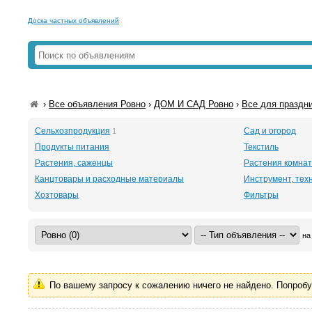
Доска частных объявлений
›
Все объявления Ровно
›
ДОМ И САД Ровно
›
Все для праздн
Сельхозпродукция
Сад и огород
1
Продукты питания
Текстиль
Растения, саженцы
Растения комна
Канцтовары и расходные материалы
Инструмент, тех
Хозтовары
Фильтры
на
По вашему запросу к сожалению ничего не найдено. Попроб