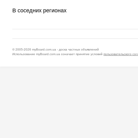
В соседних регионах
© 2005-2026
myBoard.com.ua - доска частных объявлений
Использование myBoard.com.ua означает принятие условий
пользовательского со