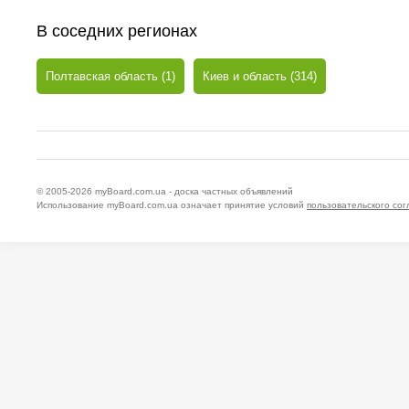
В соседних регионах
Полтавская область (1)
Киев и область (314)
© 2005-2026
myBoard.com.ua - доска частных объявлений
Использование myBoard.com.ua означает принятие условий
пользовательского со