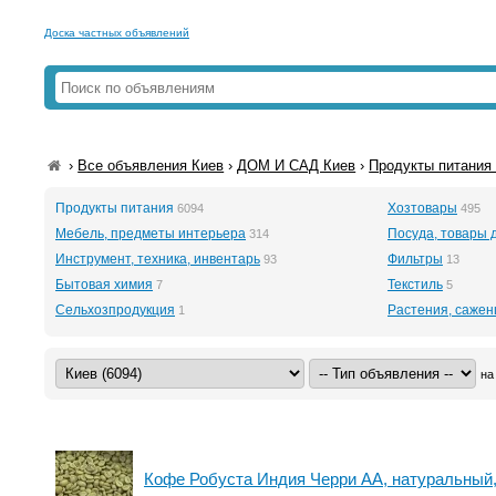
Доска частных объявлений
›
Все объявления Киев
›
ДОМ И САД Киев
›
Продукты питания 
Продукты питания
Хозтовары
6094
495
Мебель, предметы интерьера
Посуда, товары 
314
Инструмент, техника, инвентарь
Фильтры
93
13
Бытовая химия
Текстиль
7
5
Сельхозпродукция
Растения, саже
1
на
Кофе Робуста Индия Черри АА, натуральный,