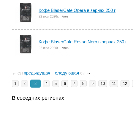
Кофе BlaserCafe Opera в зернах 250 г
22 июл 2026г.
Киев
Кофе BlaserCafe Rosso Nero в зернах 250 г
22 июл 2026г.
Киев
←
предыдущая
следующая
→
Ctrl
Ctrl
1
2
3
4
5
6
7
8
9
10
11
12
В соседних регионах