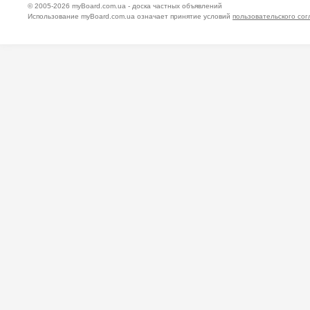
© 2005-2026
myBoard.com.ua - доска частных объявлений
Использование myBoard.com.ua означает принятие условий
пользовательского со