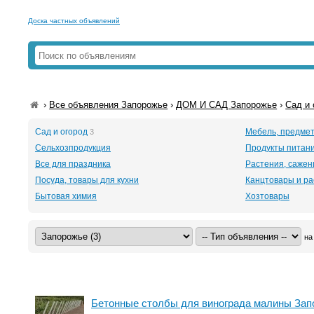
Доска частных объявлений
›
Все объявления Запорожье
›
ДОМ И САД Запорожье
›
Сад и
Сад и огород
Мебель, предме
3
Сельхозпродукция
Продукты питан
Все для праздника
Растения, саже
Посуда, товары для кухни
Канцтовары и р
Бытовая химия
Хозтовары
на
Бетонные столбы для винограда малины Зап