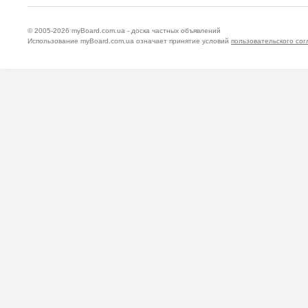
© 2005-2026
myBoard.com.ua - доска частных объявлений
Использование myBoard.com.ua означает принятие условий
пользовательского со