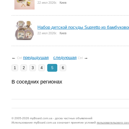
22 июл 2026г.
Киев
Набор детской посуды Supretto из бамбуковог
22 июл 2026г.
Киев
←
предыдущая
следующая
→
Ctrl
Ctrl
1
2
3
4
5
6
В соседних регионах
© 2005-2026
myBoard.com.ua - доска частных объявлений
Использование myBoard.com.ua означает принятие условий
пользовательского со