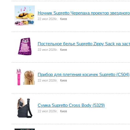
Ночник Supretto Черепаха проектор звездного
22 июл 2026г.
Киев
Постельное белье Supretto Zippy Sack на зас
22 июл 2026г.
Киев
Прибор для плетения косичек Supretto (C504)
22 июл 2026г.
Киев
Сумка Supretto Cross Body (5329)
22 июл 2026г.
Киев