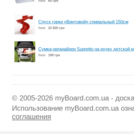
Киев
65 грн
Спуск горки «Винтовой» спиральный 150см
Киев
22 925 грн
Сумка-органайзер Supretto на ручку детской к
Киев
199 грн
© 2005-2026
myBoard.com.ua - доск
Использование myBoard.com.ua озн
соглашения