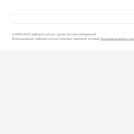
© 2005-2026
myBoard.com.ua - доска частных объявлений
Использование myBoard.com.ua означает принятие условий
пользовательского со