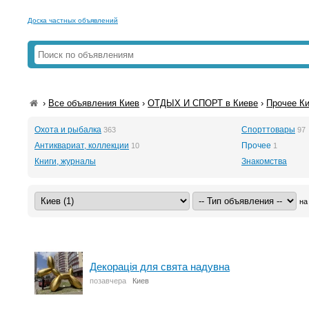
Доска частных объявлений
›
Все объявления Киев
›
ОТДЫХ И СПОРТ в Киеве
›
Прочее К
Охота и рыбалка
Спорттовары
363
97
Антиквариат, коллекции
Прочее
10
1
Книги, журналы
Знакомства
на
Декорація для свята надувна
позавчера
Киев