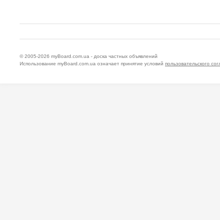
© 2005-2026
myBoard.com.ua - доска частных объявлений
Использование myBoard.com.ua означает принятие условий
пользовательского со