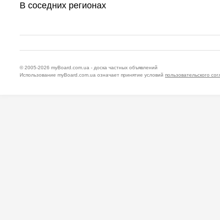
В соседних регионах
© 2005-2026
myBoard.com.ua - доска частных объявлений
Использование myBoard.com.ua означает принятие условий
пользовательского со