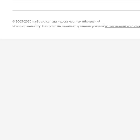
© 2005-2026
myBoard.com.ua - доска частных объявлений
Использование myBoard.com.ua означает принятие условий
пользовательского со