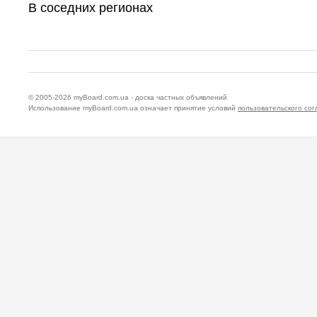
В соседних регионах
© 2005-2026
myBoard.com.ua - доска частных объявлений
Использование myBoard.com.ua означает принятие условий
пользовательского со