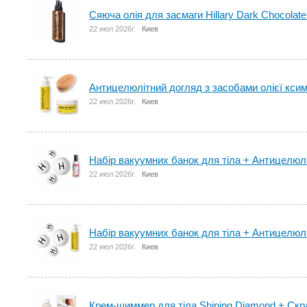
Сяюча олія для засмаги Hillary Dark Chocolate
22 июл 2026г.
Киев
Антицелюлітний догляд з засобами олієї ксим
22 июл 2026г.
Киев
Набір вакуумних банок для тіла + Антицелю
22 июл 2026г.
Киев
Набір вакуумних банок для тіла + Антицелю
22 июл 2026г.
Киев
Крем-шиммер для тіла Shining Diamond + Скр