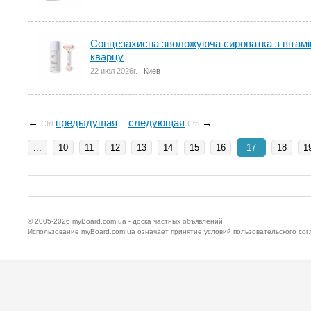
Сонцезахисна зволожуюча сироватка з вітам
кварцу
22 июл 2026г.
Киев
←
предыдущая
следующая
→
Ctrl
Ctrl
...
10
11
12
13
14
15
16
17
18
1
© 2005-2026
myBoard.com.ua - доска частных объявлений
Использование myBoard.com.ua означает принятие условий
пользовательского со