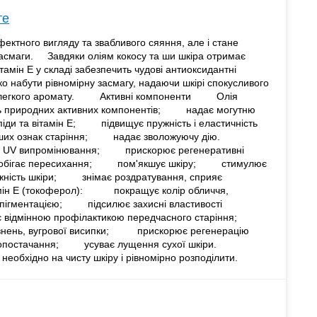
те
ефектного вигляду та звабливого сяяння, але і стане
засмаги. Завдяки оліям кокосу та ши шкіра отримає
тамін Е у складі забезпечить чудові антиоксидантні
о набути рівномірну засмагу, надаючи шкірі спокусливого
ого легкого аромату. Активні компоненти Олія
ть природних активних компонентів; надає могутню
ди та вітамін Е; підвищує пружність і еластичність
та інших ознак старіння; надає зволожуючу дію.
V випромінювання; прискорює регенеративні
обігає пересихання; пом'якшує шкіру; стимулює
ність шкіри; знімає роздратування, сприяє
 Е (токоферол): покращує колір обличчя,
 пігментацією; підсилює захисні властивості
є відмінною профілактикою передчасного старіння;
азнень, вугрової висипки; прискорює регенерацію
ровопостачання; усуває лущення сухої шкіри.
бхідно на чисту шкіру і рівномірно розподілити.