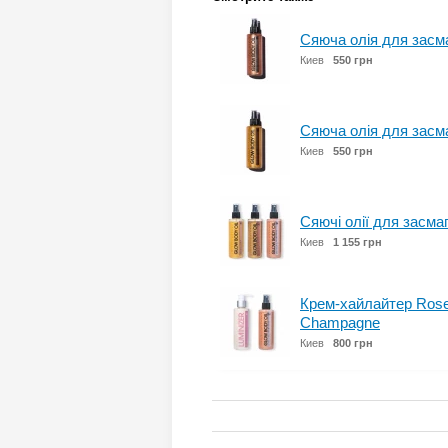
Сяюча олія для засма
Киев
550 грн
Сяюча олія для засмаг
Киев
550 грн
Сяючі олії для засмаги
Киев
1 155 грн
Крем-хайлайтер Rose 
Champagne
Киев
800 грн