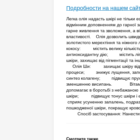
Подробности на нашем сай
Легка олія надасть шкірі не тільки 
відмінним доповненням до гарної 
гарне живлення та зволоження, а ві
властивості. Олія дозволить швидк
золотистого мерехтіння та ніжн
кокосу: містить велику кількіс
антиоксидантну дію; містить ліпі
шкіри, захищає від пігментації 
Олія Ши: захищає шкіру від U
процеси; знижує лущення, зап
синтез колагену; підвищує пруж
зменшенню висипань. Вітамін
допомагає в боротьбі з небажаною
шкіри; підвищує тонус шкіри і 
сприяє усуненню запалень, подр
пошкодженої шкіри, покращує к
Спосіб застосування: Нанести нео
Смотрите также