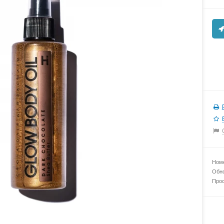
Номе
Обно
Прос