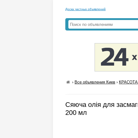
Доска частных объявлений
›
Все объявления Киев
›
КРАСОТА
Сяюча олія для засмаги
200 мл