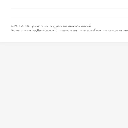
© 2005-2026
myBoard.com.ua - доска частных объявлений
Использование myBoard.com.ua означает принятие условий
пользовательского со