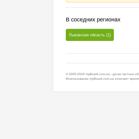
В соседних регионах
Львовская область (1)
© 2005-2026
myBoard.com.ua - доска частных о
Использование myBoard.com.ua означает приня