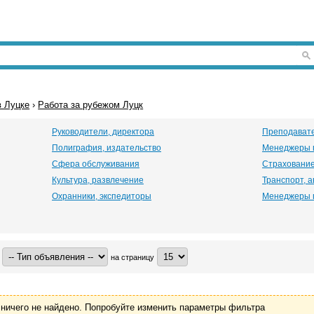
 Луцке
›
Работа за рубежом Луцк
Руководители, директора
Преподавате
Полиграфия, издательство
Менеджеры 
Сфера обслуживания
Страховани
Культура, развлечение
Транспорт, 
Охранники, экспедиторы
Менеджеры 
на страницу
ничего не найдено. Попробуйте изменить параметры фильтра