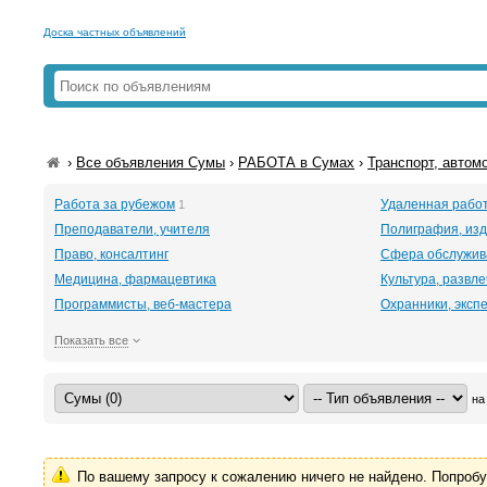
Доска частных объявлений
›
Все объявления Сумы
›
РАБОТА в Сумах
›
Транспорт, автом
Работа за рубежом
Удаленная рабо
1
Преподаватели, учителя
Полиграфия, изд
Право, консалтинг
Сфера обслужив
Медицина, фармацевтика
Культура, развл
Программисты, веб-мастера
Охранники, эксп
Показать все
на
По вашему запросу к сожалению ничего не найдено. Попроб