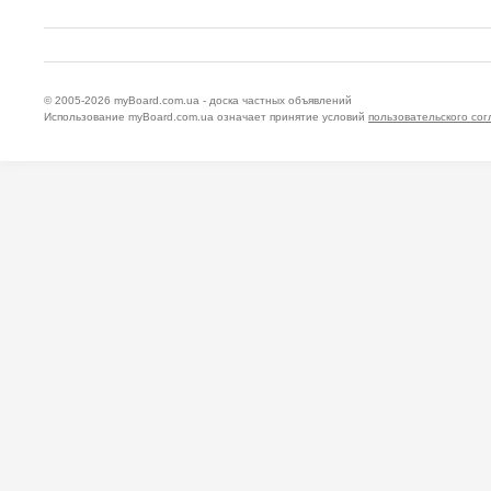
© 2005-2026
myBoard.com.ua - доска частных объявлений
Использование myBoard.com.ua означает принятие условий
пользовательского со