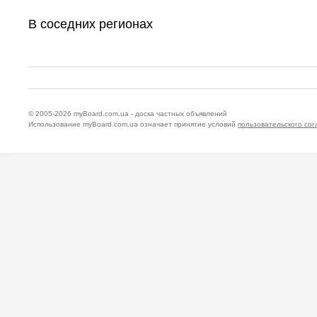
В соседних регионах
© 2005-2026
myBoard.com.ua - доска частных объявлений
Использование myBoard.com.ua означает принятие условий
пользовательского со