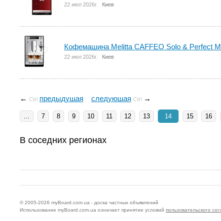
22 июл 2026г.
Киев
Кофемашина Melitta CAFFEO Solo & Perfect Mil
22 июл 2026г.
Киев
←
предыдущая
следующая
→
Ctrl
Ctrl
...
7
8
9
10
11
12
13
14
15
16
В соседних регионах
© 2005-2026
myBoard.com.ua - доска частных объявлений
Использование myBoard.com.ua означает принятие условий
пользовательского со