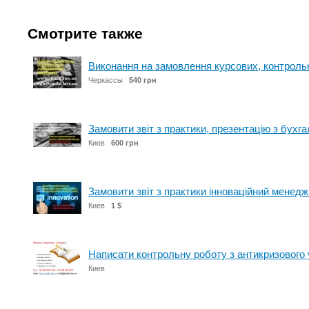
Смотрите также
Виконання на замовлення курсових, контрольн
Черкассы
540 грн
Замовити звіт з практики, презентацію з бухга
Киев
600 грн
Замовити звіт з практики інноваційний менедж
Киев
1 $
Написати контрольну роботу з антикризового 
Киев