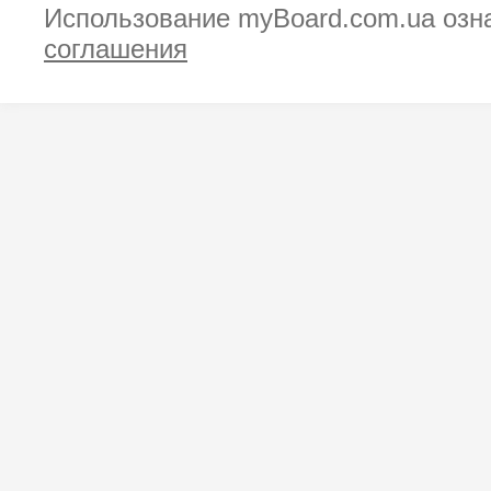
Использование myBoard.com.ua озн
соглашения