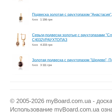
Подвеска золотая с раухтопазом "Анастаси
Киев
1 156 грн
Серьги-подвески золотые с раухтопазами "Сл
С4032VРАУХТОПАЗ
Киев
4 233 грн
Золотая подвеска с раухтопазом "Шедевр",
Киев
3 111 грн
© 2005-2026
myBoard.com.ua - доск
Использование myBoard.com.ua озн