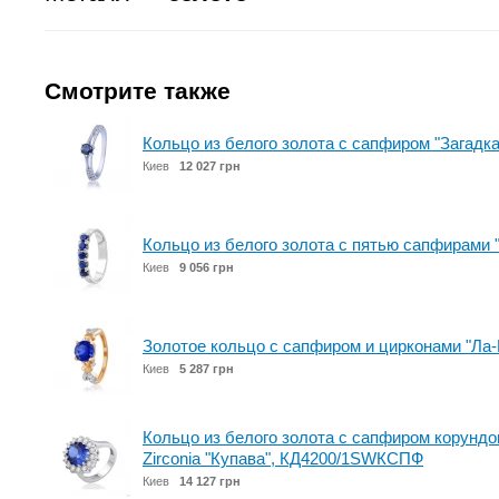
Смотрите также
Кольцо из белого золота с сапфиром "Загад
Киев
12 027 грн
Кольцо из белого золота с пятью сапфирами
Киев
9 056 грн
Золотое кольцо с сапфиром и цирконами "Л
Киев
5 287 грн
Кольцо из белого золота с сапфиром корун
Zirconia "Купава", КД4200/1SWКСПФ
Киев
14 127 грн