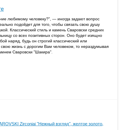
те
ние любимому человеку?", — иногда задают вопрос
ально подойдет для того, чтобы связать свою душу
шкой. Классический стиль и камень Сваровски средних
льницу со всех позитивных сторон. Оно будет изящно
бой наряд, будь он строгий классический или
ь свою жизнь с дорогим Вам человеком, то нераздумывая
камнем Сваровски "Шакира".
ROVSKI Zirconiai "Нежный взгляд", желтое золото,