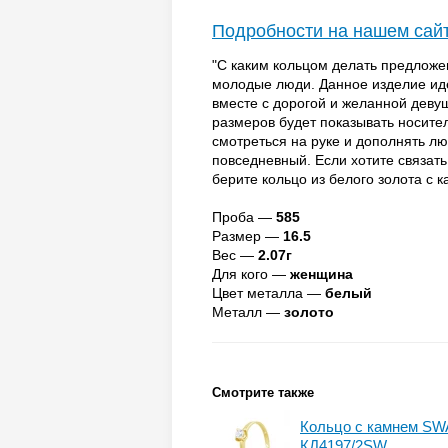
Подробности на нашем сай
"С каким кольцом делать предложе
молодые люди. Данное изделие иде
вместе с дорогой и желанной деву
размеров будет показывать носите
смотреться на руке и дополнять лю
повседневный. Если хотите связат
берите кольцо из белого золота с 
Проба —
585
Размер —
16.5
Вес —
2.07г
Для кого —
женщина
Цвет металла —
белый
Металл —
золото
Смотрите также
Кольцо с камнем SWA
КД4197/2SW