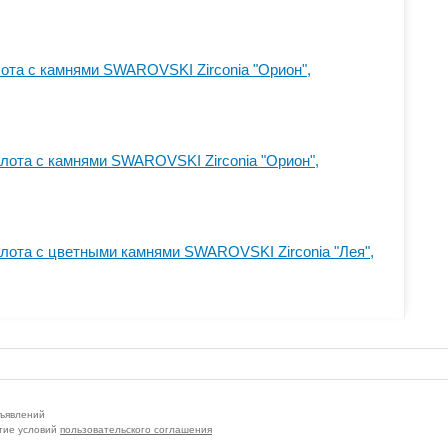
лота с камнями SWAROVSKI Zirconia "Орион",
олота с камнями SWAROVSKI Zirconia "Орион",
олота с цветными камнями SWAROVSKI Zirconia "Лея",
бъявлений
тие условий
пользовательского соглашения