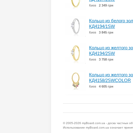
Киев
2 349 грн
Кольцо из белого зо
КД4194/1SW
Киев
3 845 грн
Кольцо из желтого з
КД4194/2SW
Киев
3 758 грн
Кольцо из желтого з
КД4158/2SWCOLOR
Киев
4 605 грн
© 2005-2026
myBoard.com.ua - доска частных о
Использование myBoard.com.ua означает приня