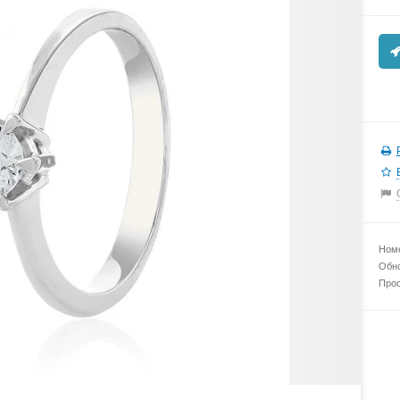
Номе
Обно
Прос