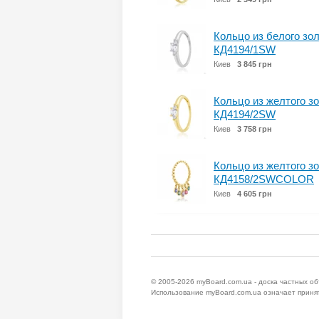
Кольцо из белого зо
КД4194/1SW
Киев
3 845 грн
Кольцо из желтого з
КД4194/2SW
Киев
3 758 грн
Кольцо из желтого з
КД4158/2SWCOLOR
Киев
4 605 грн
© 2005-2026
myBoard.com.ua - доска частных о
Использование myBoard.com.ua означает приня