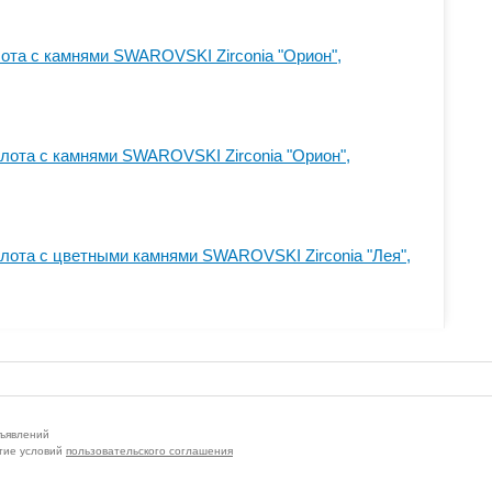
лота с камнями SWAROVSKI Zirconia "Орион",
олота с камнями SWAROVSKI Zirconia "Орион",
олота с цветными камнями SWAROVSKI Zirconia "Лея",
бъявлений
тие условий
пользовательского соглашения