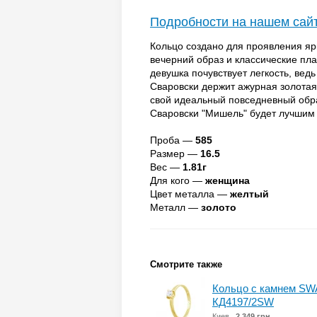
Подробности на нашем сай
Кольцо создано для проявления яр
вечерний образ и классические пла
девушка почувствует легкость, вед
Сваровски держит ажурная золотая
свой идеальный повседневный обра
Сваровски "Мишель" будет лучшим
Проба —
585
Размер —
16.5
Вес —
1.81г
Для кого —
женщина
Цвет металла —
желтый
Металл —
золото
Смотрите также
Кольцо с камнем SWA
КД4197/2SW
Киев
2 349 грн