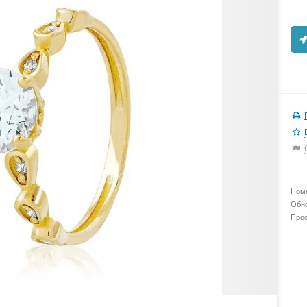
Номе
Обно
Прос