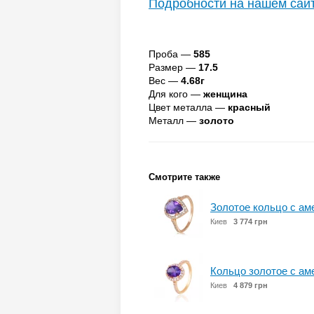
Подробности на нашем сай
Проба —
585
Размер —
17.5
Вес —
4.68г
Для кого —
женщина
Цвет металла —
красный
Металл —
золото
Смотрите также
Золотое кольцо с а
Киев
3 774 грн
Кольцо золотое с а
Киев
4 879 грн