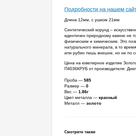
Подробности на нашем сай
Длина 12мм, с ушком 21мм
Синтетический корунд – искусстве
идентичен природному камню не тол
физическим и химическим. Это поз
натурального минерала, в то врем
или рубин лишь внешне, но не по 
Цена на ювелирное изделие Золота
П4036КРУБ от производителя: Дне
Проба —
585
Размер —
0
Вес —
1.86г
Цвет металла —
красный
Металл —
золото
Смотрите также