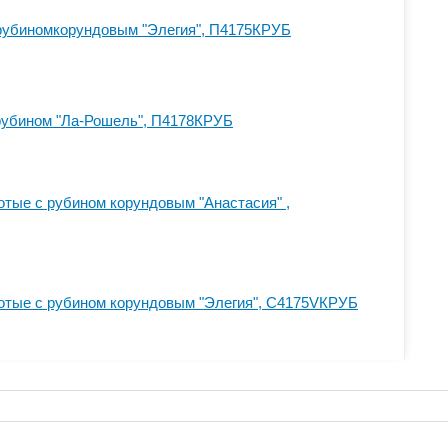
 рубиномкорундовым "Элегия", П4175КРУБ
рубином "Ла-Рошель", П4178КРУБ
отые с рубином корундовым "Анастасия" ,
отые с рубином корундовым "Элегия", С4175VКРУБ