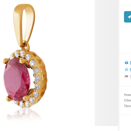
Номе
Обно
Прос