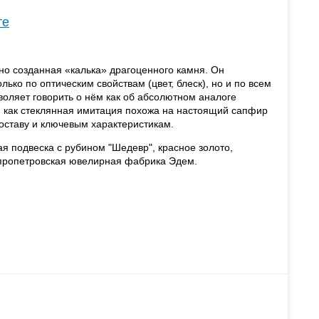
те
нно созданная «калька» драгоценного камня. Он
ько по оптическим свойствам (цвет, блеск), но и по всем
воляет говорить о нём как об абсолютном аналоге
я как стеклянная имитация похожа на настоящий сапфир
составу и ключевым характеристикам.
я подвеска с рубином "Шедевр", красное золото,
пропетровская ювелирная фабрика Эдем.