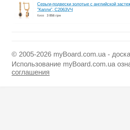
Серьги-подвески золотые с английской засте
"Капли", С2063VЧ
Киев
3 856 грн
© 2005-2026
myBoard.com.ua - доск
Использование myBoard.com.ua озн
соглашения