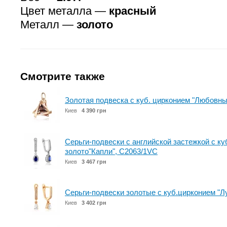
Цвет металла —
красный
Металл —
золото
Смотрите также
Золотая подвеска с куб. цирконием "Любовны
Киев
4 390 грн
Серьги-подвески с английской застежкой с ку
золото"Капли", С2063/1VС
Киев
3 467 грн
Серьги-подвески золотые с куб.цирконием "Л
Киев
3 402 грн