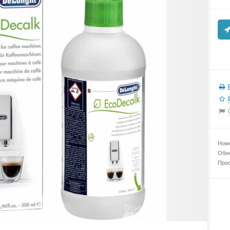
Номе
Обно
Прос