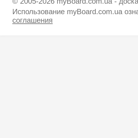
© 2005-2026
myBoard.com.ua - доск
Использование myBoard.com.ua озн
соглашения