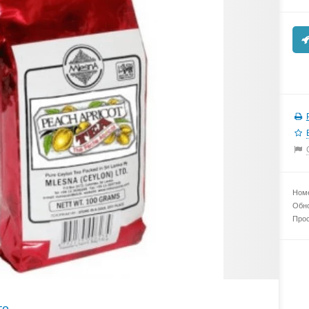
Номе
Обно
Прос