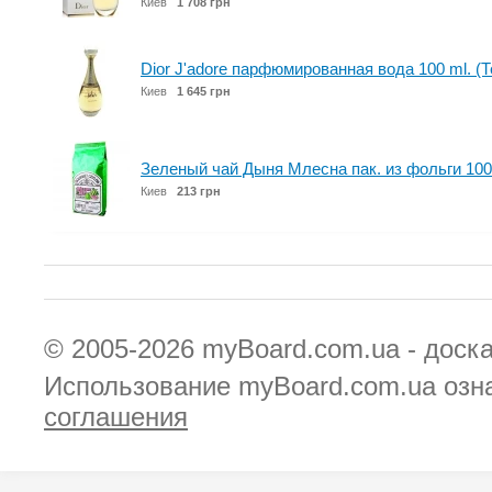
Киев
1 708 грн
Dior J'adore парфюмированная вода 100 ml. (
Киев
1 645 грн
Зеленый чай Дыня Млесна пак. из фольги 100
Киев
213 грн
© 2005-2026
myBoard.com.ua - доск
Использование myBoard.com.ua озн
соглашения