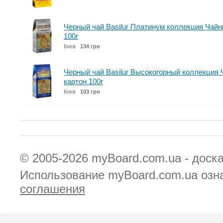
Черный чай Basilur Платинум коллекция Чайн
100г
Киев
134 грн
Черный чай Basilur Высокогорный коллекция
картон 100г
Киев
103 грн
© 2005-2026
myBoard.com.ua - доск
Использование myBoard.com.ua озн
соглашения