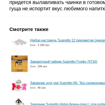
придется вылавливать чаинки в готовом
гуща не испортит вкус любимого нап
Смотрите также
Набор кастрюль Supretto 12 предметов (декор
Киев
2 199 грн
Заварочный чайник Supretto Гунфу (5716)
Киев
249 грн
Заварник для чая Supretto Mr. Tea силиконовы
Киев
66 грн
Заварник Supretto Hetai френч-пресс для кофе