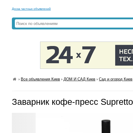
Доска частных объявлений
›
Все объявления Киев
›
ДОМ И САД Киев
›
Сад и огород Киев
Заварник кофе-пресс Supretto