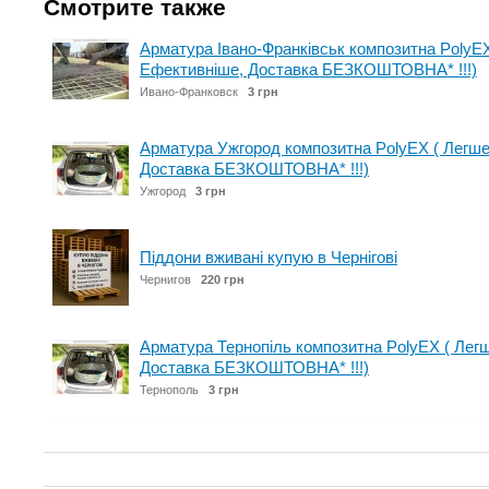
Смотрите также
Арматура Івано-Франківськ композитна PolyE
Ефективніше, Доставка БЕЗКОШТОВНА* !!!)
Ивано-Франковск
3 грн
Арматура Ужгород композитна PolyEX ( Легш
Доставка БЕЗКОШТОВНА* !!!)
Ужгород
3 грн
Піддони вживані купую в Чернігові
Чернигов
220 грн
Арматура Тернопіль композитна PolyEX ( Лег
Доставка БЕЗКОШТОВНА* !!!)
Тернополь
3 грн